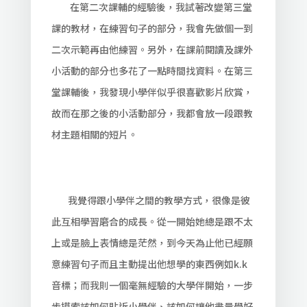
在第二次課輔的經驗後，我試著改變第三堂
課的教材，在練習句子的部分，我會先做個一到
二次示範再由他練習。另外，在課前閱讀及課外
小活動的部分也多花了一點時間找資料。在第三
堂課輔後，我發現小學伴似乎很喜歡影片欣賞，
故而在那之後的小活動部分，我都會放一段跟教
材主題相關的短片。
我覺得跟小學伴之間的教學方式，很像是彼
此互相學習磨合的成長。從一開始她總是跟不太
上或是臉上表情總是茫然，到今天為止他已經願
意練習句子而且主動提出他想學的東西例如k.k
音標；而我則一個毫無經驗的大學伴開始，一步
步摸索該如何貼近小學伴、該如何讓他盡量學好