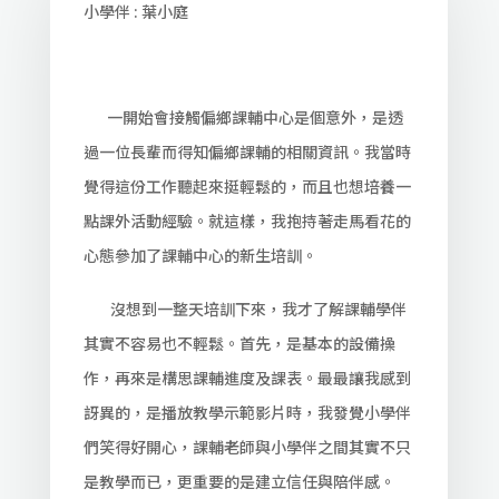
小學伴 : 葉小庭
一開始會接觸偏鄉課輔中心是個意外，是透
過一位長輩而得知偏鄉課輔的相關資訊。我當時
覺得這份工作聽起來挺輕鬆的，而且也想培養一
點課外活動經驗。就這樣，我抱持著走馬看花的
心態參加了課輔中心的新生培訓。
沒想到一整天培訓下來，我才了解課輔學伴
其實不容易也不輕鬆。首先，是基本的設備操
作，再來是構思課輔進度及課表。最最讓我感到
訝異的，是播放教學示範影片時，我發覺小學伴
們笑得好開心，課輔老師與小學伴之間其實不只
是教學而已，更重要的是建立信任與陪伴感。