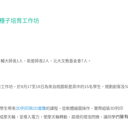
生種子培育工作坊
、輔大師長1人、新屋師長2人、元大文教基金會7人。
工作坊，於8月17至18日為來自桃園新屋高中的15名學生，規劃創客及S
為學生帶來
3D列印與2D雷雕
的課程，從軟體繪圖操作、實際組裝3D列印
擁
裝成摩天輪，並導入電力，使摩天輪轉動，路燈的燈泡閃爍，讓同學們