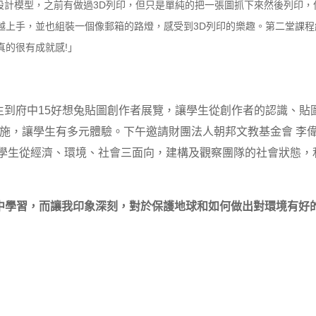
何設計模型，之前有做過3D列印，但只是單純的把一張圖抓下來然後列印，
越上手，並也組裝一個像郵箱的路燈，感受到3D列印的樂趣。第二堂課程
真的很有成就感!」
生到府中15好想兔貼圖創作者展覽，讓學生從創作者的認識、貼
施，讓學生有多元體驗。下午邀請財團法人朝邦文教基金會 李偉
讓學生從經濟、環境、社會三面向，建構及觀察團隊的社會狀態，
戲中學習，而讓我印象深刻，對於保護地球和如何做出對環境有好