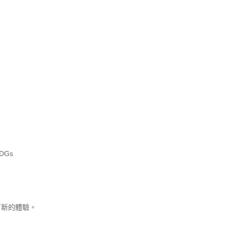
DGs
有
新的體驗。