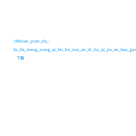
105nian_yuan_da_-
fu_da_meng_xiang_qi_fei_he_zuo_an_di_liu_qi_jie_an_bao_ga
下載
計畫簡介