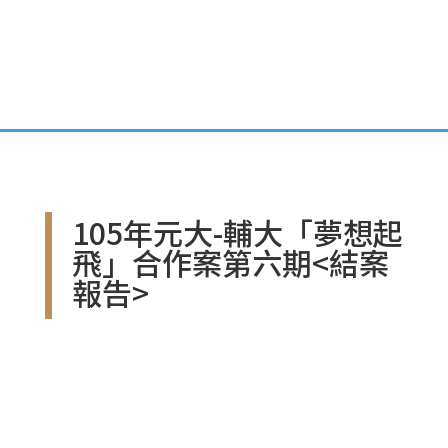
105年元大-輔大「夢想起
飛」合作案第六期<結案
報告>