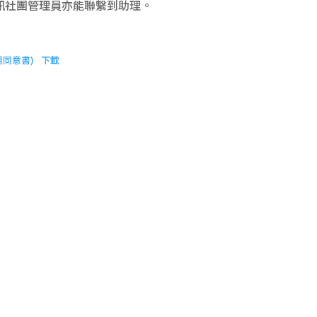
訊社團管理員亦能聯繫到助理。
用同意書)
下載
計畫簡介
元大文教基金會秉持著「取之於社會、用之
於社會」的精神，積極參與各項文化、教育
及社會公益活動，肩負起落實企業社會責任
的角色，而輔仁大學本著以人為本，願我的