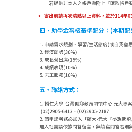
若提供非本人之帳戶需附上「匯款帳戶疑慮
寄出前請再次清點以上資料，並於114年0
四、助學金審核基準配分：(本期配
申請需求規劃、學習/生活態度(或自我省思
經濟弱勢(30%)
成長營出席(15%)
成績表現(10%)
志工服務(10%)
五、聯絡方式：
輔仁大學-台灣偏鄉教育關懷中心 元大專
(02)2905-6413、(02)2905-2187
請申請者務必加入「輔大-元大『夢想起
加入社團請依據問答留言，無填寫問答者則