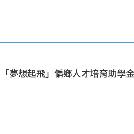
活動資訊公告
職涯專欄
學涯分享
成果報告
輔大「夢想起飛」偏鄉人才培育助學