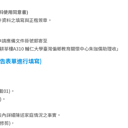
料使用同意書)
料之填寫與正楷簽章。
請應備文件掛號郵寄至
耕莘樓A310 輔仁大學臺灣偏鄉教育關懷中心朱珈儒助理收」
告表單進行填寫)
01)。
)。
內詳細陳述家庭情況之事實。
修剪)，