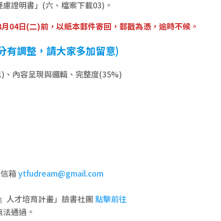
證明書」(六、檔案下載03)。
3月04日(二)前，以紙本郵件寄回，郵戳為憑，逾時不候。
分有調整，請大家多加留意)
)、內容呈現與邏輯、完整度(35%)
案信箱
ytfudream@gmail.com
飛』人才培育計畫」臉書社團
點擊前往
無法通過。