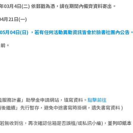
14年03月4日(二) 依郵戳為憑，請在期間內備齊資料寄出。
4月21日(一)
114年05月04日(日) ，若有任何活動異動資訊皆會於臉書社團內公告
)前。
益服務計畫」助學金申請網站，填寫資料。
點擊前往
稍後繼續」先行暫存，避免中途書寫時掛網，遺失書寫資料 )
(若無收到信，再次確認信箱是否誤植/或私訊小編)，
並列印紙本