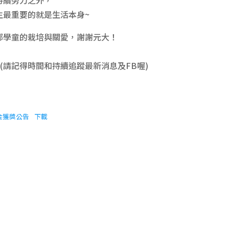
生最重要的就是生活本身~
鄉學童的栽培與關愛，謝謝元大！
 (請記得時間和持續追蹤最新消息及FB喔)
金獲獎公告
下載
計畫簡介
元大文教基金會秉持著「取之於社會、用之