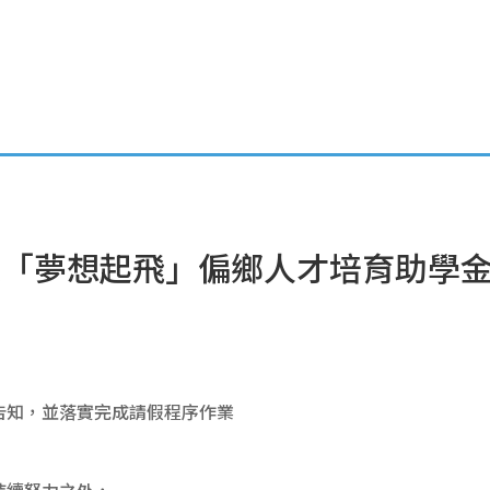
活動資訊公告
職涯專欄
學涯分享
成果報告
輔大「夢想起飛」偏鄉人才培育助學
告知，並落實完成請假程序作業
持續努力之外，