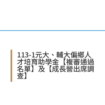
113-1元大、輔大偏鄉人
才培育助學金【複審通過
名單】及【成長營出席調
查】