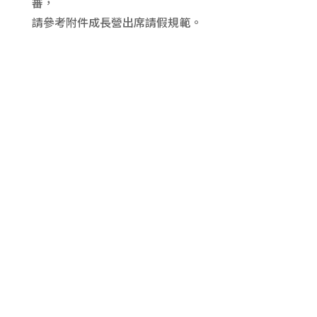
審，
請參考附件成長營出席請假規範。
計畫簡介
元大文教基金會秉持著「取之於社會、用之於社
會」的精神，積極參與各項文化、教育及社會公益
活動，肩負起落實企業社會責任的角色，而輔仁大
學本著以人為本，願我的存在成為他人的祝福的期
許下，雙方開啟了「夢想起飛」公益服務計畫，共
同為社會出一份力。