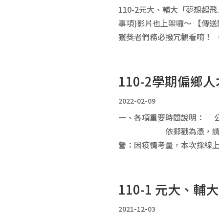
110-2元大、輔大「夢想起
事項)影片也上架囉～ 【傳送門：h
獲獎者們務必撥冗觀看唷！ 恭
110-2學期偏
2022-02-09
一、各項重要時間說明： 公告時間
依郵戳為憑，請在期間內備齊
營：因疫情考量，本次採線上舉行
110-1 元大
2021-12-03