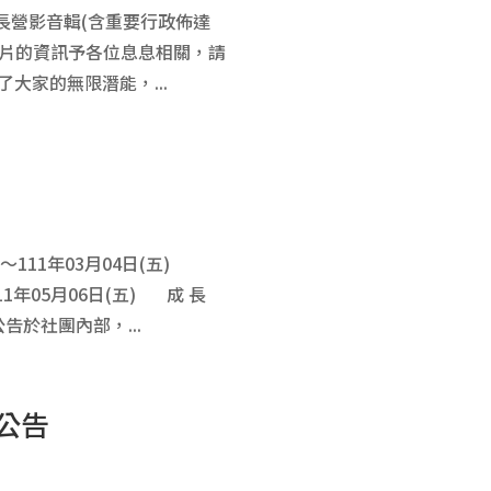
成長營影音輯(含重要行政佈達
Ec】 影片的資訊予各位息息相關，請
大家的無限潛能，...
111年03月04日(五)
05月06日(五) 成 長
告於社團內部，...
公告