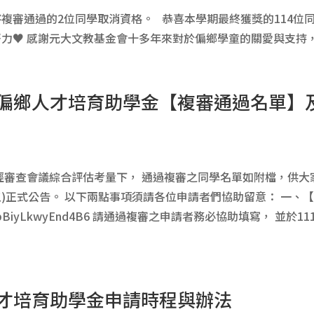
複審通過的2位同學取消資格。 恭喜本學期最終獲獎的114位
力♥ 感謝元大文教基金會十多年來對於偏鄉學童的關愛與支持，謝
輔大偏鄉人才培育助學金【複審通過名單
經審查會議綜合評估考量下， 通過複審之同學名單如附檔，供大
(五)正式公告。 以下兩點事項須請各位申請者們協助留意： 一、
e/cUmpBiyLkwyEnd4B6 請通過複審之申請者務必協助填寫， 並於11
鄉人才培育助學金申請時程與辦法