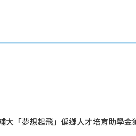
活動資訊公告
職涯專欄
學涯分享
成果報告
大、輔大「夢想起飛」偏鄉人才培育助學金