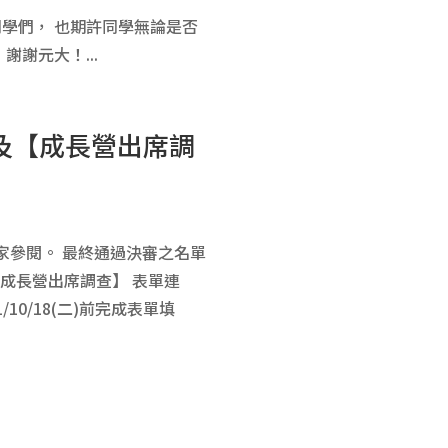
同學們， 也期許同學無論是否
謝元大！...
】及【成長營出席調
家參閱。 最終通過決審之名單
【成長營出席調查】 表單連
1/10/18(二)前完成表單填