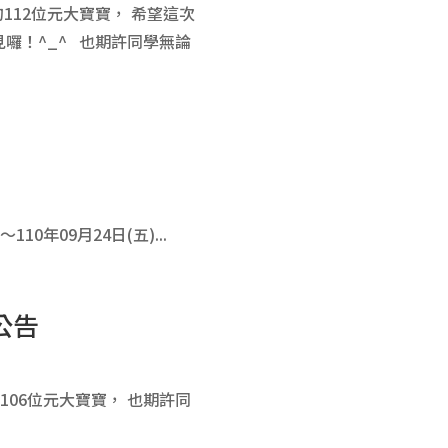
112位元大寶寶， 希望這次
囉！^_^ 也期許同學無論
0年09月24日(五)...
公告
106位元大寶寶， 也期許同