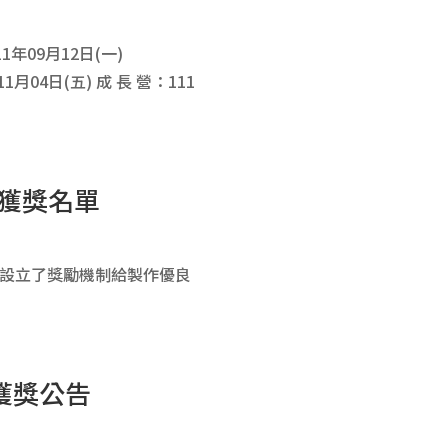
年09月12日(一)
4日(五) 成 長 營：111
與獲獎名單
們設立了獎勵機制給製作優良
獲獎公告