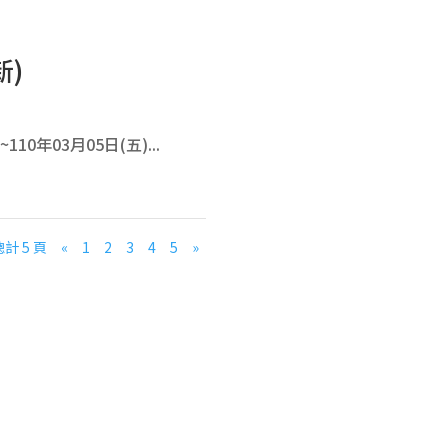
新)
年03月05日(五)...
總計 5 頁
«
1
2
3
4
5
»