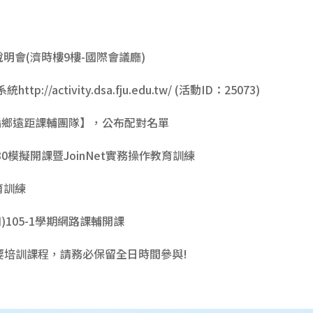
0招募說明會(濟時樓9樓-國際會議廳)
/activity.dsa.fju.edu.tw/ (活動ID：25073)
輔大偏鄉遠距課輔團隊】，公布配對名單
0~20:30模擬開課暨JoinNet實務操作教育訓練
初教育訓練
20(四)105-1學期網路課輔開課
要培訓課程，請務必保留全日時間參與!