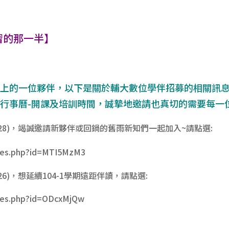
習的那一半】
路上的一位夥伴，以下是關於輔大數位學伴招募的相關訊
行事曆-開課及培訓時間，誠摯地邀請也真切的需要每一
/28)，竭誠邀請新夥伴或回鍋的舊雨新知們一起加入~請點選:
/ques.php?id=MTI5MzM3
26)，想延續104-1學期遠距伴讀，請點選:
ques.php?id=ODcxMjQw