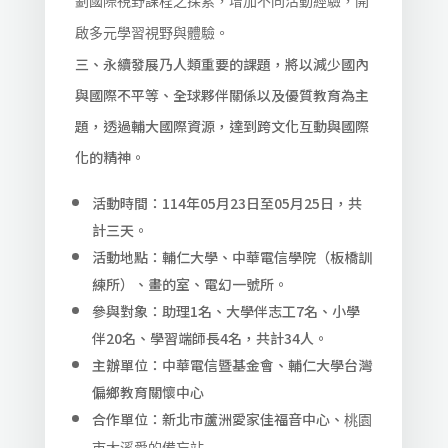
劃國際視野課程之探索，增加不同活動經驗，開
啟多元學習視野與體驗。
三、永續發展乃人類重要的課題，將以減少國內
與國際不平等、全球夥伴關係以及優質教育為主
題，透過輔大國際資源，達到跨文化互動與國際
化的精神。
活動時間：114年05月23日至05月25日，共
計三天。
活動地點：輔仁大學、中華電信學院（板橋訓
練所）、畫的室、電幻一號所。
參與對象：助理1名、大學伴志工7名、小學
伴20名、學習端師長4名，共計34人。
主辦單位：中華電信暨基金會、輔仁大學台灣
偏鄉教育關懷中心
合作單位：新北市蘆洲愛家佳福音中心、
桃園