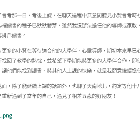
考那一日，考後上課，在聊天過程中無意間聽見小賢會考時社
心裡讀書的種子已默默發芽，雖然我沒辦法擔任他的導師或家教
再排斥讀書。
多的小賢在等待適合他的大學伴、心靈導師，期初本來早已心
新找回了教學的熱忱，並希望下學期能與更多的大學伴合作，即
，讓他們能找到讀書、與其他人上課的快樂，就是我願意繼續擔
，除了能延續上課的話題外，也聊了天南地北，約定等他十八
是重新遇到了當年的自己，遇見了相差五歲的好朋友！