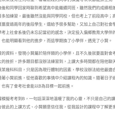
晚後和同學回家時聊到希望高中能繼續同班，雖然我們的成績相
目多加練習，最後雖然沒能與同學同校，但也考上了前段高中；
噩噩度過兩年的後段學生，還給予很多幫助，又加上自己對社會
學考上社會系後仍未忘記當初的感念，決定投入偏鄉教育大學伴
，也能明顯看到他的進步，而這學期換了小學伴，遇見了小賢。
資料，發現小賢屬於陪伴類的小學伴，且不久後就要面對會考
大的挫折，許多題目都沒辦法練習到，上課大多時間都在陪他聊
厭某幾科科目，只是因為現行體制的因素，學校沒辦法給他最適
繞著小賢前進，從他喜歡的事情中介紹課程內的知識。隨著日子
，也有了會考社會能以B為目標一起前進。
擬考考到B，一句話深深地溫暖了我的心靈，不只是自己的課
合彼此的上課方式、小賢願意信任我，從我設計的課程中了解更