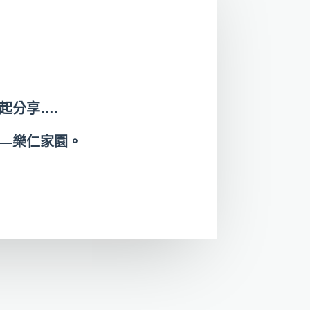
起分享….
—樂仁家園。