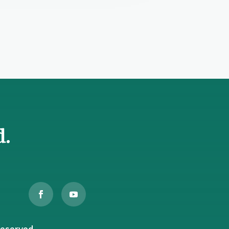
d.
served.