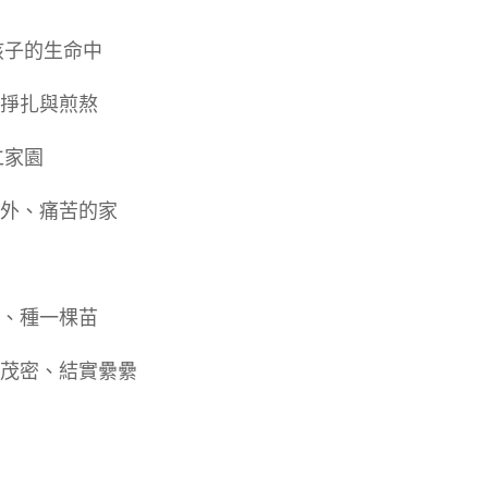
孩子的生命中
的掙扎與煎熬
仁家園
意外、痛苦的家
土、種一棵苗
葉茂密、結實纍纍