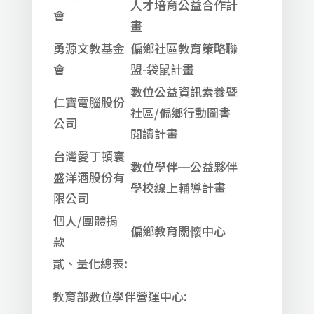
人才培育公益合作計
會
畫
勇源文教基金
偏鄉社區教育策略聯
會
盟-袋鼠計畫
數位公益資訊素養暨
仁寶電腦股份
社區/偏鄉行動圖書
公司
閱讀計畫
台灣愛丁頓寰
數位學伴─公益夥伴
盛洋酒股份有
學校線上輔導計畫
限公司
個人/團體捐
偏鄉教育關懷中心
款
貳、量化總表:
教育部數位學伴營運中心: